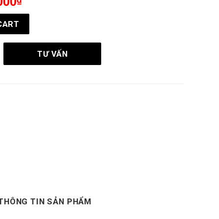
000
1 thông minh đẹp hiện đại quantity
CART
TƯ VẤN
THÔNG TIN SẢN PHẨM