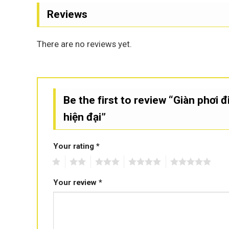
Reviews
There are no reviews yet.
Be the first to review “Giàn phơi
hiện đại”
Your rating
*
1
2
3
4
5
Your review
*