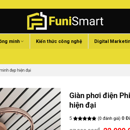
hông minh
Kiến thức công nghệ
Digital Marketi
minh đẹp hiện đại
Giàn phơi điện P
hiện đại
5
0
Đ
(0 đánh giá)
Rated
5
₫