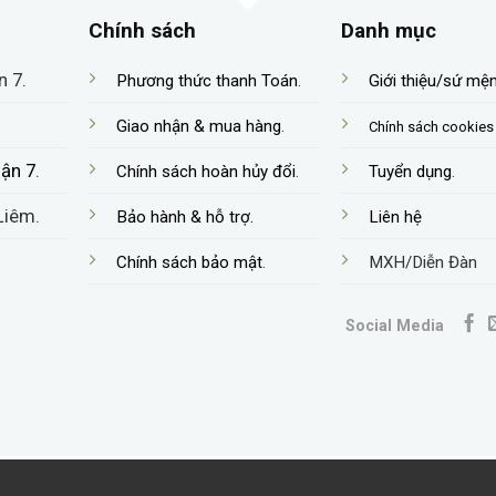
Chính sách
Danh mục
n 7.
Phương thức thanh Toán
.
Giới thiệu/sứ mệ
Giao nhận & mua hàng
.
Chính sách cookies
uận 7
.
Chính sách hoàn hủy đổi
.
Tuyển dụng
.
 Liêm.
Bảo hành & hỗ trợ.
Liên hệ
Chính sách bảo mật
.
MXH/Diễn Đàn
ện tử Philips SDR801-XCW (App từ xa)
Social Media
 SDR801 thông minh tại nơi uy tín
 thích hợp chung cư cao cấp, nhà phố hiện đại, sang