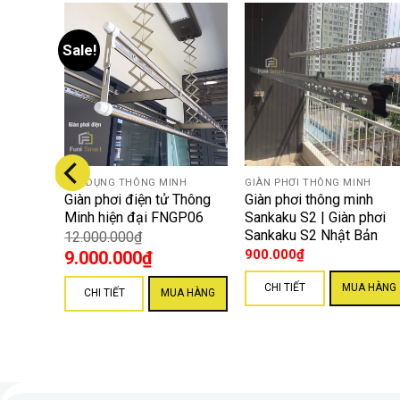
Sale!
NH
GIA DỤNG THÔNG MINH
GIÀN PHƠI THÔNG MINH
nh Funi
Giàn phơi điện tử Thông
Giàn phơi thông minh
tốt
Minh hiện đại FNGP06
Sankaku S2 | Giàn phơi
Sankaku S2 Nhật Bản
12.000.000
₫
900.000
₫
9.000.000
₫
A HÀNG
CHI TIẾT
MUA HÀNG
CHI TIẾT
MUA HÀNG