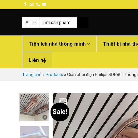
Skip
to
content
Search
for:
Tiện ích nhà thông minh
Thiết bị nhà t
Liên hệ
Trang chủ
»
Products
»
Giàn phơi điện Philips SDR801 thông 
Sale!