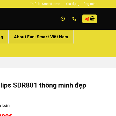
Thiết bị SmartHome
Gia dụng thông minh
0
₫
ng
About Funi Smart Việt Nam
hilips SDR801 thông minh đẹp
ã bán
₫