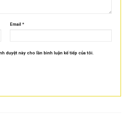
thông minh đẹp hiện đại
Email
*
 minh điện tử Philips SDR801-XCW (App từ
ình duyệt này cho lần bình luận kế tiếp của tôi.
e = app hãng.