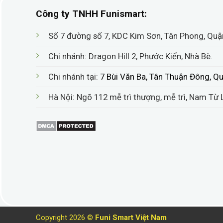
Công ty TNHH Funismart:
Số 7 đường số 7, KDC Kim Sơn, Tân Phong, Quậ
Chi nhánh: Dragon Hill 2, Phước Kiển, Nhà Bè
.
Chi nhánh tại:
7 Bùi Văn Ba, Tân Thuận Đông, Q
Hà Nội: Ngõ 112 mễ trì thượng, mễ trì, Nam Từ
Thông số kĩ thuật – Giàn phơi thông minh đi
Sử dụng và mua giàn phơi điện Philips
Giàn phơi điện Philips SDR801 thông minh đẳng cấp
trọng, biệt thự nhà hàng, trung tâm mua sắm…
Copyright 2026 ©
Funi Smart Việt Nam