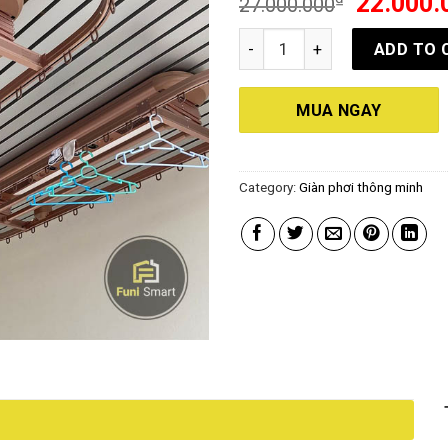
22.000.
out of 5
27.000.000
Giàn phơi điện Philips SDR80
ADD TO 
MUA NGAY
Category:
Giàn phơi thông minh