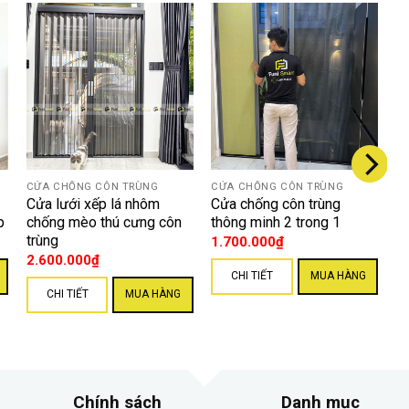
CỬA CHỐNG CÔN TRÙNG
CỬA CHỐNG CÔN TRÙNG
Cửa lưới xếp lá nhôm
Cửa chống côn trùng
p
chống mèo thú cưng côn
thông minh 2 trong 1
trùng
1.700.000
₫
2.600.000
₫
CHI TIẾT
MUA HÀNG
CHI TIẾT
MUA HÀNG
a lưới muỗi cho cửa sổ
vân gỗ 800k/m2.
Chính sách
Danh mục