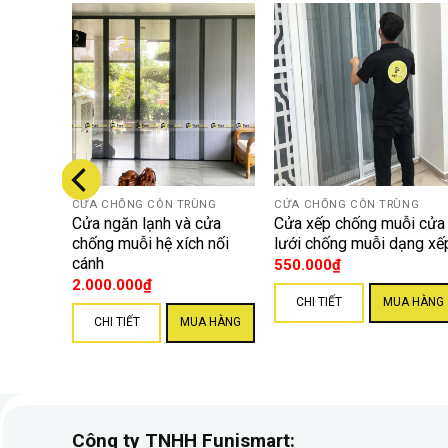
NG
CỬA CHỐNG CÔN TRÙNG
CỬA CHỐNG CÔN TRÙNG
i xếp
Cửa ngăn lạnh và cửa
Cửa xếp chống muỗi cửa
ệt Nam
chống muỗi hệ xích nối
lưới chống muỗi dạng xế
cánh
550.000
₫
2.000.000
₫
CHI TIẾT
MUA HÀNG
A HÀNG
CHI TIẾT
MUA HÀNG
Cửa chống côn trùng cửa sổ cử
Cửa chống côn trùng xếp gọn 2 cánh cửa sổ màu 
Công ty TNHH Funismart: