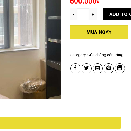
600.000
out of 5
Cửa chống côn trùng cửa sổ c
ADD TO 
MUA NGAY
Category:
Cửa chống côn trùng