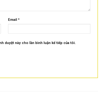
ng 1 bên trái hoặc phải gọn nhẹ.
Email
*
ình duyệt này cho lần bình luận kế tiếp của tôi.