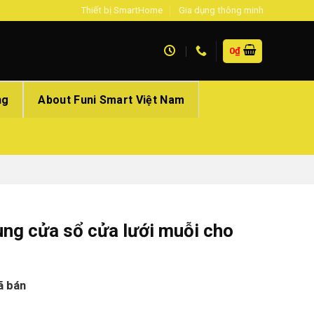
Thiết bị SmartHome
Gia dụng thông minh
0
₫
ng
About Funi Smart Việt Nam
ùng cửa sổ cửa lưới muỗi cho
ã bán