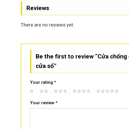
Reviews
There are no reviews yet.
Be the first to review “Cửa chống
cửa sổ”
Your rating
*
Cửa chống côn trùng cử
1
2
3
4
5
Your review
*
Cửa chống côn trùng cửa sổ dạng xếp 
Đây là kiểu cửa lưới chống muỗi chống kiến 3 khoan