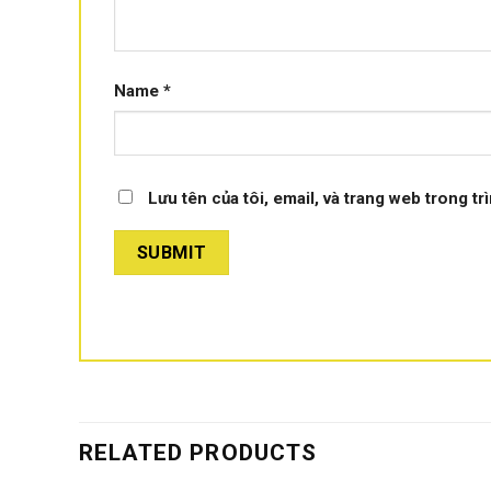
650k/m2 nhưng không chống được chuột, kéo lùa sa
Name
*
Lưu tên của tôi, email, và trang web trong tr
RELATED PRODUCTS