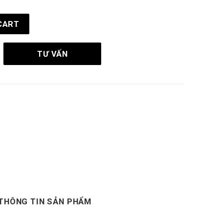
ửa lưới muỗi cho cửa sổ quantity
CART
TƯ VẤN
THÔNG TIN SẢN PHẨM