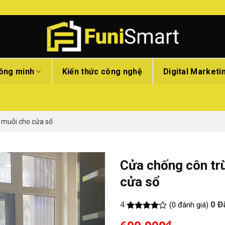
hông minh
Kiến thức công nghệ
Digital Marketi
 muỗi cho cửa sổ
Cửa chống côn tr
cửa sổ
4
0
Đ
(0 đánh giá)
Rated
4
₫